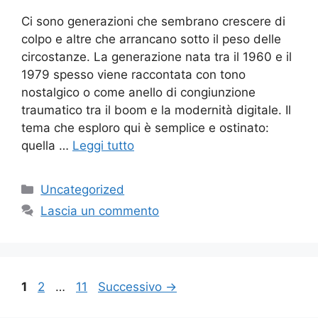
Ci sono generazioni che sembrano crescere di
colpo e altre che arrancano sotto il peso delle
circostanze. La generazione nata tra il 1960 e il
1979 spesso viene raccontata con tono
nostalgico o come anello di congiunzione
traumatico tra il boom e la modernità digitale. Il
tema che esploro qui è semplice e ostinato:
quella …
Leggi tutto
Categorie
Uncategorized
Lascia un commento
Pagina
Pagina
Pagina
1
2
…
11
Successivo
→