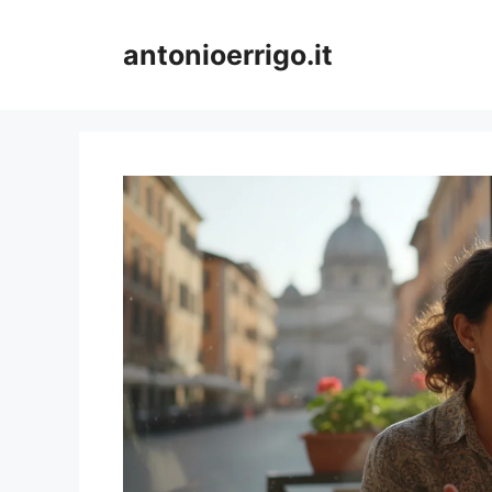
Vai
al
antonioerrigo.it
contenuto