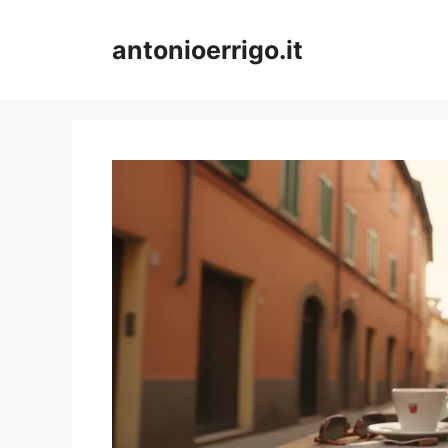
Vai
al
antonioerrigo.it
contenuto